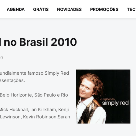
AGENDA
GRÁTIS
NOVIDADES
PROMOÇÕES
TEC
no Brasil 2010
10
mundialmente famoso Simply Red
resentações.
elo Horizonte, São Paulo e Rio
ick Hucknall, Ian Kirkham, Kenji
 Lewinson, Kevin Robinson,Sarah