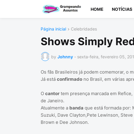
HOME
NOTÍCIAS
Página inicial
Celebridades
Shows Simply Red 
by
Johnny
-
sexta-feira, fevereiro 05, 20
Os fãs Brasileiros já podem comemorar, o 
Já está
confirmado
no Brasil, em várias ap
O
cantor
tem presença marcada em Refice, B
de Janeiro.
Atualmente a
banda
que está formada por: M
Suzuki, Dave Clayton,Pete Lewinson, Steve
Brown e Dee Johnson.