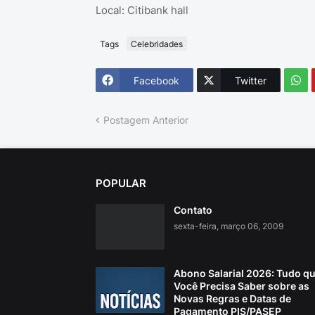
Local: Citibank hall
Tags
Celebridades
Facebook
Twitter
Postagem Anterior
POPULAR
Contato
sexta-feira, março 06, 2009
Abono Salarial 2026: Tudo q
Você Precisa Saber sobre as
Novas Regras e Datas de
Pagamento PIS/PASEP