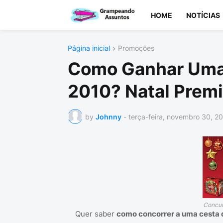
HOME
NOTÍCIAS
Página inicial
Promoções
Como Ganhar Uma 
2010? Natal Premi
by
Johnny
-
terça-feira, novembro 30, 2
Concur
Quer saber
como concorrer a uma cesta d