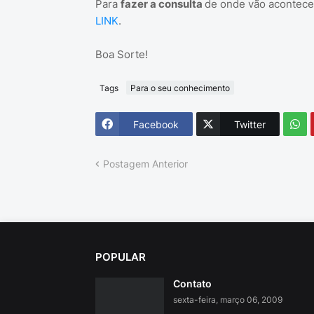
Para
fazer a consulta
de onde vão acontecer
LINK
.
Boa Sorte!
Tags
Para o seu conhecimento
Facebook
Twitter
Postagem Anterior
POPULAR
Contato
sexta-feira, março 06, 2009