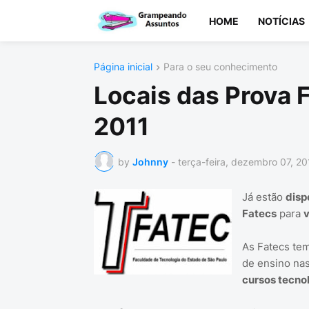
HOME
NOTÍCIAS
Página inicial
Para o seu conhecimento
Locais das Prova F
2011
by
Johnny
-
terça-feira, dezembro 07, 20
Já estão
disp
Fatecs
para
v
As Fatecs te
de ensino na
cursos tecno