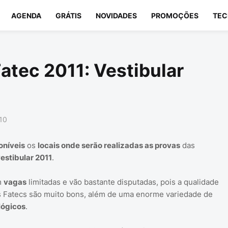
AGENDA
GRÁTIS
NOVIDADES
PROMOÇÕES
TEC
atec 2011: Vestibular
10
oníveis
os
locais onde serão realizadas as provas
das
estibular 2011
.
m
vagas
limitadas e vão bastante disputadas, pois a qualidade
s Fatecs são muito bons, além de uma enorme variedade de
lógicos
.