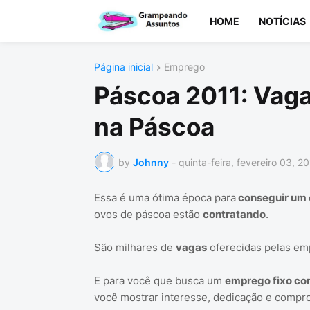
HOME
NOTÍCIAS
Página inicial
Emprego
Páscoa 2011: Vaga
na Páscoa
by
Johnny
-
quinta-feira, fevereiro 03, 20
Essa é uma ótima época para
conseguir um 
ovos de páscoa estão
contratando
.
São milhares de
vagas
oferecidas pelas em
E para você que busca um
emprego fixo com
você mostrar interesse, dedicação e compr