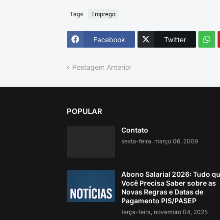
Tags
Emprego
Facebook
Twitter
Postagem Anterior
POPULAR
Contato
sexta-feira, março 06, 2009
Abono Salarial 2026: Tudo q
Você Precisa Saber sobre as
Novas Regras e Datas de
Pagamento PIS/PASEP
terça-feira, novembro 04, 2025