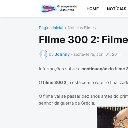
HOME
NOTÍCIAS
Página inicial
Notícias Filmes
FIlme 300 2: Film
by
Johnny
-
sexta-feira, abril 01, 2011
Informações sobre a
continuação do filme
O
filme 300 2
já está com o roteiro finaliza
O filme vai se passar dez anos antes do pri
senhor da guerra da Grécia.