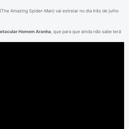
(The Amazing Spider-Man) vai estreiar no dia três de julho
Espetacular Homem Aranha
, que para que ainda não sabe terá