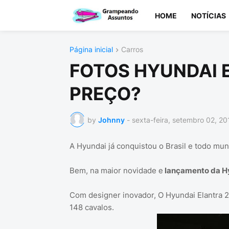
HOME
NOTÍCIAS
Página inicial
Carros
FOTOS HYUNDAI 
PREÇO?
by
Johnny
-
sexta-feira, setembro 02, 20
A Hyundai já conquistou o Brasil e todo mu
Bem, na maior novidade e
lançamento da H
Com designer inovador, O Hyundai Elantra 2
148 cavalos.