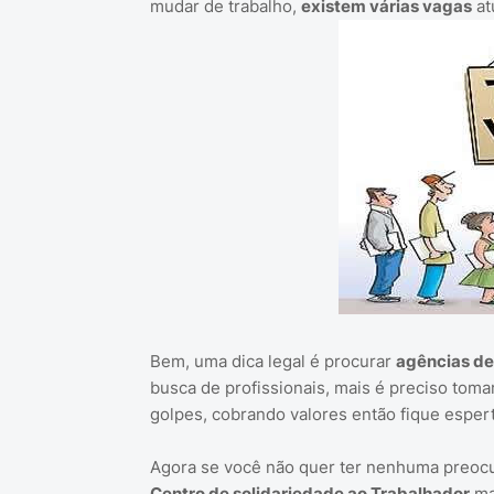
mudar de trabalho,
existem várias vagas
at
Bem, uma dica legal é procurar
agências d
busca de profissionais, mais é preciso tom
golpes, cobrando valores então fique espert
Agora se você não quer ter nenhuma preocu
Centro de solidariedade ao Trabalhador
mai