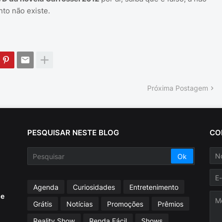
to não existe.
Próxima Postagem
PESQUISAR NESTE BLOG
CO
Agenda
Curiosidades
Entretenimento
ue
Grátis
Notícias
Promoções
Prêmios
Reality Show
Renda Fácil
Shows