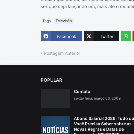
ser que seja lançando um, mais até o momen
Tags
Televisão
Facebook
Twitter
Postagem Anterior
POPULAR
Contato
sexta-feira, março 06, 2009
Abono Salarial 2026: Tudo q
Você Precisa Saber sobre as
Novas Regras e Datas de