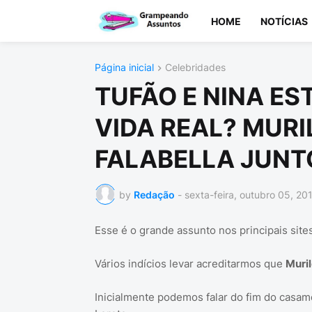
HOME
NOTÍCIAS
Página inicial
Celebridades
TUFÃO E NINA E
VIDA REAL? MURI
FALABELLA JUNT
by
Redação
-
sexta-feira, outubro 05, 20
Esse é o grande assunto nos principais sites
Vários indícios levar acreditarmos que
Muril
Inicialmente podemos falar do fim do casam