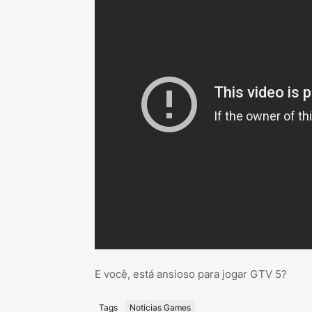
E você, está ansioso para jogar GTV 5?
Tags
Notícias Games