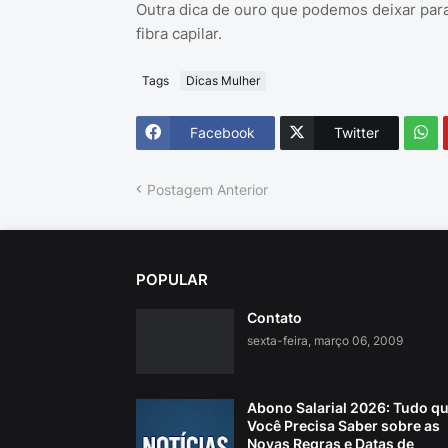
Outra dica de ouro que podemos deixar para
fibra capilar.
Tags
Dicas Mulher
Facebook
Twitter
Postagem Anterior
POPULAR
Contato
sexta-feira, março 06, 2009
Abono Salarial 2026: Tudo q
Você Precisa Saber sobre as
Novas Regras e Datas de