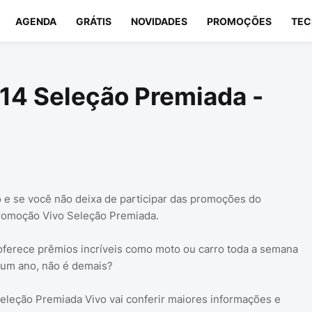
AGENDA
GRÁTIS
NOVIDADES
PROMOÇÕES
TEC
14 Seleção Premiada -
e se você não deixa de participar das promoções do
romoção Vivo Seleção Premiada.
oferece prêmios incríveis como moto ou carro toda a semana
 um ano, não é demais?
leção Premiada Vivo vai conferir maiores informações e