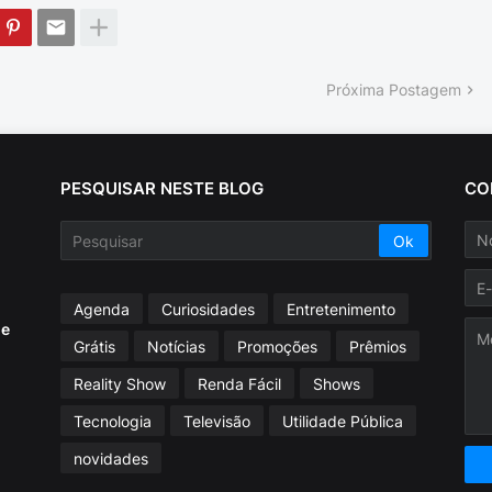
Próxima Postagem
PESQUISAR NESTE BLOG
CO
Agenda
Curiosidades
Entretenimento
ue
Grátis
Notícias
Promoções
Prêmios
Reality Show
Renda Fácil
Shows
Tecnologia
Televisão
Utilidade Pública
novidades