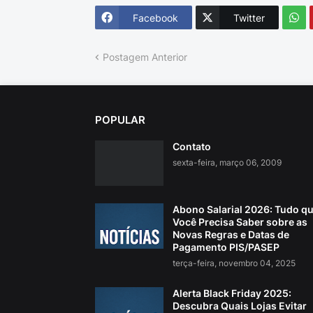
Facebook
Twitter
Postagem Anterior
POPULAR
Contato
sexta-feira, março 06, 2009
Abono Salarial 2026: Tudo q
Você Precisa Saber sobre as
Novas Regras e Datas de
Pagamento PIS/PASEP
terça-feira, novembro 04, 2025
Alerta Black Friday 2025:
Descubra Quais Lojas Evitar