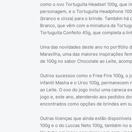
como o ovo Tortuguita Headset 100g, que in
personagem, e o Tortuguita Headphone 100
(branco e cinza) para o brinde. Também há 
Branco, que vêm com a miniatura da Tortugu
Tortuguita Confeito 45g, que completa a li
Uma das novidades deste ano no portfólio d
Maravilha, uma das maiores inspirações fe
de 100g no sabor Chocolate ao Leite, acom
Outros sucessos como o Free Fire 100g, o j
infantil Masha e o Urso 100g, permanecem 
ao Leite. O ovo do jogo inclui uma caneca 
jogo e, este ano, atendendo aos pedidos d
encontrados como opções de brindes em su
Outras licenças que ainda estão disponívei
100g e o do Luccas Neto 100g, também no sa