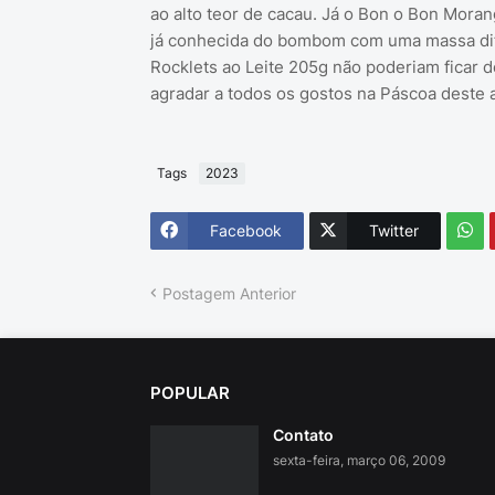
ao alto teor de cacau. Já o Bon o Bon Mor
já conhecida do bombom com uma massa difer
Rocklets ao Leite 205g não poderiam ficar d
agradar a todos os gostos na Páscoa deste 
Tags
2023
Facebook
Twitter
Postagem Anterior
POPULAR
Contato
sexta-feira, março 06, 2009