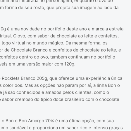
uminária inspirada no personagem, enquanto o ovo do
 forma de seu rosto, que projeta sua imagem ao lado da
0g é uma novidade no portfólio deste ano e marca a estreia
rtual. O ovo, com sabor de chocolate ao leite e confeitos,
l jogo virtual no mundo mágico. Da mesma forma, os
 de Chocolate Branco e confeitos de chocolate ao leite, e
confeitos dentro do ovo, também continuam no portfólio
níveis em uma versão maior com 120g.
o Rocklets Branco 205g, que oferece uma experiência única
 coloridos. Mas as opções não param por aí, a linha Bon o
e já são conhecidos e amados pelos clientes, como o
o sabor cremoso do típico doce brasileiro com o chocolate
, o Bon o Bon Amargo 70% é uma ótima opção, com sua
umo saudável e proporciona um sabor rico e intenso graças