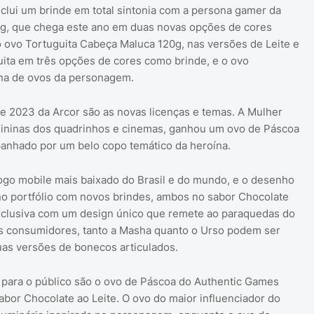
clui um brinde em total sintonia com a persona gamer da
g, que chega este ano em duas novas opções de cores
o ovo Tortuguita Cabeça Maluca 120g, nas versões de Leite e
ita em três opções de cores como brinde, e o ovo
nha de ovos da personagem.
e 2023 da Arcor são as novas licenças e temas. A Mulher
mininas dos quadrinhos e cinemas, ganhou um ovo de Páscoa
panhado por um belo copo temático da heroína.
ogo mobile mais baixado do Brasil e do mundo, e o desenho
no portfólio com novos brindes, ambos no sabor Chocolate
exclusiva com um design único que remete ao paraquedas do
os consumidores, tanto a Masha quanto o Urso podem ser
as versões de bonecos articulados.
s para o público são o ovo de Páscoa do Authentic Games
bor Chocolate ao Leite. O ovo do maior influenciador do