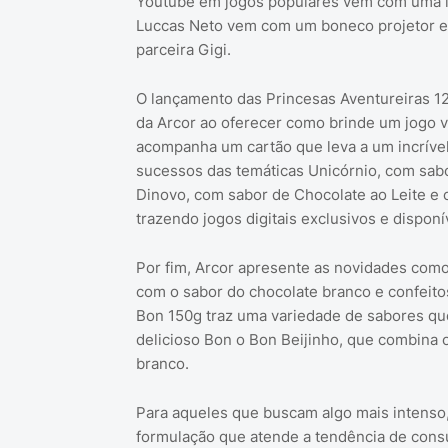
Youtube em jogos populares vem com uma l
Luccas Neto vem com um boneco projetor em
parceira Gigi.
O lançamento das Princesas Aventureiras 12
da Arcor ao oferecer como brinde um jogo vi
acompanha um cartão que leva a um incríve
sucessos das temáticas Unicórnio, com sabor
Dinovo, com sabor de Chocolate ao Leite e 
trazendo jogos digitais exclusivos e dispo
Por fim, Arcor apresente as novidades com
com o sabor do chocolate branco e confeitos
Bon 150g traz uma variedade de sabores qu
delicioso Bon o Bon Beijinho, que combina 
branco.
Para aqueles que buscam algo mais intenso
formulação que atende a tendência de cons