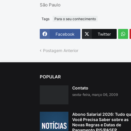
São Paulo
Tags
Para o seu conhecimento
Facebook
Twitter
Postagem Anterior
POPULAR
Contato
sexta-feira, março 06, 2009
Abono Salarial 2026: Tudo q
Você Precisa Saber sobre as
Novas Regras e Datas de
Pagamento PIS/PASEP