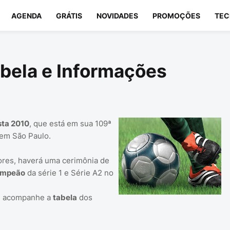
AGENDA
GRÁTIS
NOVIDADES
PROMOÇÕES
TEC
abela e Informações
ta 2010
, que está em sua 109ª
 em São Paulo.
ores, haverá uma cerimônia de
mpeão
da série 1 e Série A2 no
o, acompanhe a
tabela
dos