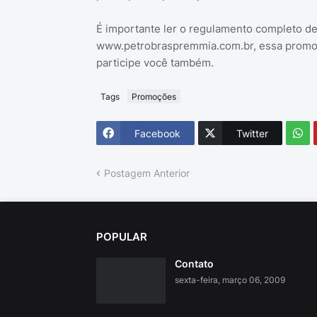
É importante ler o regulamento completo d
www.petrobraspremmia.com.br, essa promoç
participe você também.
Tags
Promoções
Facebook
Twitter
Postagem Anterior
POPULAR
Contato
sexta-feira, março 06, 2009