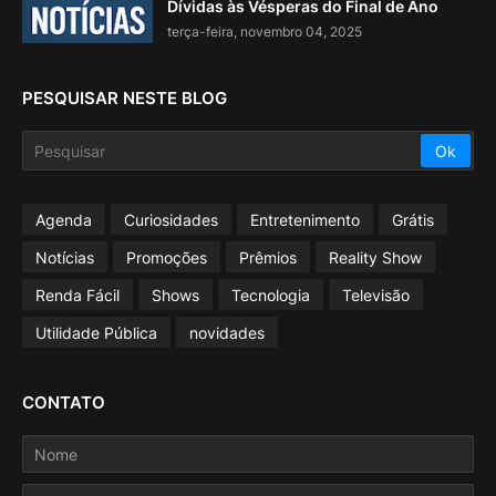
Dívidas às Vésperas do Final de Ano
terça-feira, novembro 04, 2025
PESQUISAR NESTE BLOG
Agenda
Curiosidades
Entretenimento
Grátis
Notícias
Promoções
Prêmios
Reality Show
Renda Fácil
Shows
Tecnologia
Televisão
Utilidade Pública
novidades
CONTATO