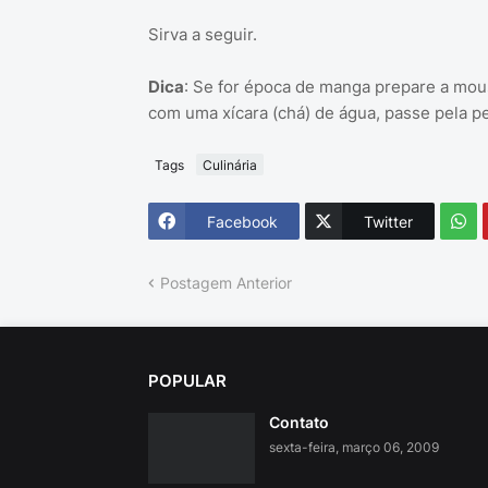
Sirva a seguir.
Dica
: Se for época de manga prepare a mous
com uma xícara (chá) de água, passe pela pen
Tags
Culinária
Facebook
Twitter
Postagem Anterior
POPULAR
Contato
sexta-feira, março 06, 2009