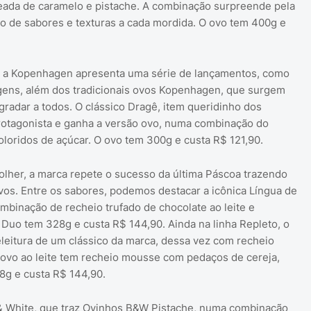
eada de caramelo e pistache. A combinação surpreende pela
o de sabores e texturas a cada mordida. O ovo tem 400g e
, a Kopenhagen apresenta uma série de lançamentos, como
agens, além dos tradicionais ovos Kopenhagen, que surgem
adar a todos. O clássico Dragê, item queridinho dos
otagonista e ganha a versão ovo, numa combinação do
coloridos de açúcar. O ovo tem 300g e custa R$ 121,90.
olher, a marca repete o sucesso da última Páscoa trazendo
os. Entre os sabores, podemos destacar a icônica Língua de
mbinação de recheio trufado de chocolate ao leite e
 Duo tem 328g e custa R$ 144,90. Ainda na linha Repleto, o
leitura de um clássico da marca, dessa vez com recheio
O ovo ao leite tem recheio mousse com pedaços de cereja,
8g e custa R$ 144,90.
 & White, que traz Ovinhos B&W Pistache, numa combinação